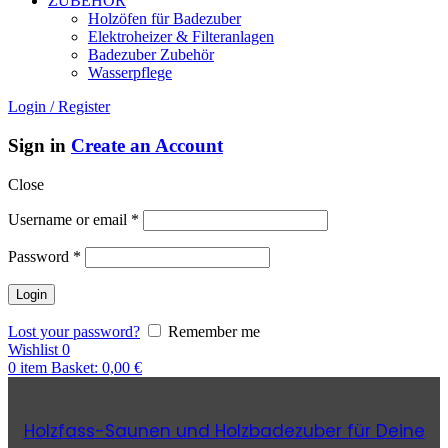
ZUBEHÖR
Holzöfen für Badezuber
Elektroheizer & Filteranlagen
Badezuber Zubehör
Wasserpflege
Login / Register
Sign in
Create an Account
Close
Username or email
*
Password
*
Lost your password?
Remember me
Wishlist
0
0
item
Basket:
0,00
€
Holzfass-Saunen und Holzbadezuber für Deine