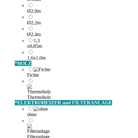
Ø2,0m
Ø2,2m
Ø2,4m
1,3
x0,85m
1,6x1,0m
*
HOLZ
Fichte
Thermoholz
*
ELEKTROHEIZER und FILTERANLAGE
ohne
Filteranlage