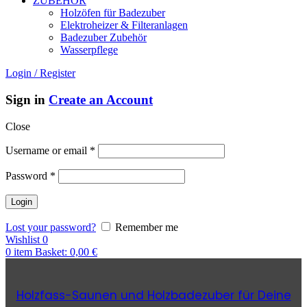
ZUBEHÖR
Holzöfen für Badezuber
Elektroheizer & Filteranlagen
Badezuber Zubehör
Wasserpflege
Login / Register
Sign in
Create an Account
Close
Username or email
*
Password
*
Lost your password?
Remember me
Wishlist
0
0
item
Basket:
0,00
€
Holzfass-Saunen und Holzbadezuber für Deine