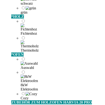
schwarz
grün
*
HOLZ
Fichtenhoz
Thermoholz
*
OFEN
Auswahl
8kW
Elektroofen
Cozy
ZUBEHÖR ZUM HOLZOFEN HARVIA 20 PRO