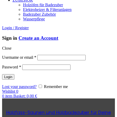
ZUBEHÖR
Holzöfen für Badezuber
Elektroheizer & Filteranlagen
Badezuber Zubehör
Wasserpflege
Login / Register
Sign in
Create an Account
Close
Username or email
*
Password
*
Lost your password?
Remember me
Wishlist
0
0
item
Basket:
0,00
€
Holzfass-Saunen und Holzbadezuber für Deine