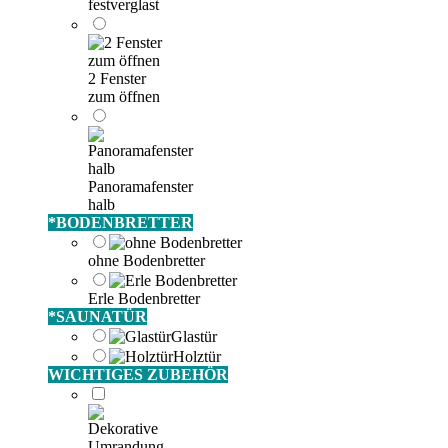
festverglast
2 Fenster
zum öffnen
Panoramafenster
halb
*
BODENBRETTER
ohne Bodenbretter
Erle Bodenbretter
*
SAUNATÜR
Glastür
Holztür
WICHTIGES ZUBEHÖR