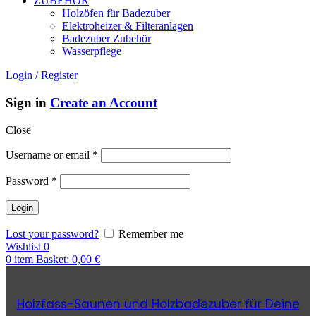
ZUBEHÖR
Holzöfen für Badezuber
Elektroheizer & Filteranlagen
Badezuber Zubehör
Wasserpflege
Login / Register
Sign in
Create an Account
Close
Username or email
*
Password
*
Lost your password?
Remember me
Wishlist
0
0
item
Basket:
0,00
€
Holzfass-Saunen und Holzbadezuber für Deine