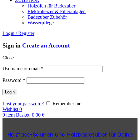
ZUBEHÖR
Holzöfen für Badezuber
Elektroheizer & Filteranlagen
Badezuber Zubehör
Wasserpflege
Login / Register
Sign in
Create an Account
Close
Username or email
*
Password
*
Lost your password?
Remember me
Wishlist
0
0
item
Basket:
0,00
€
Holzfass-Saunen und Holzbadezuber für Deine